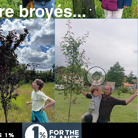
re broyés...
s 1%