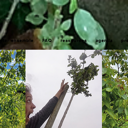
anter ensemble
FAQ
ressources
agenda
pr