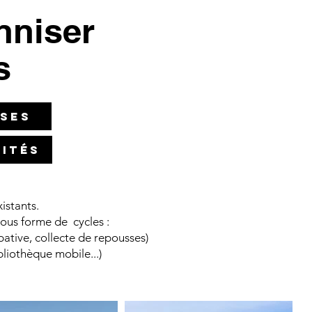
enniser
s
ises
vités
istants.
sous forme de cycles :
pative, collecte de repousses)
bliothèque mobile...)