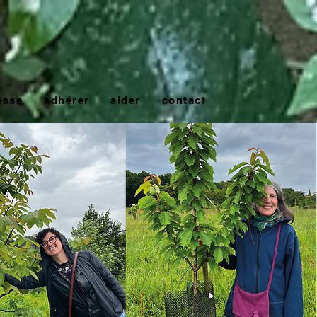
esse
adhérer
aider
contact