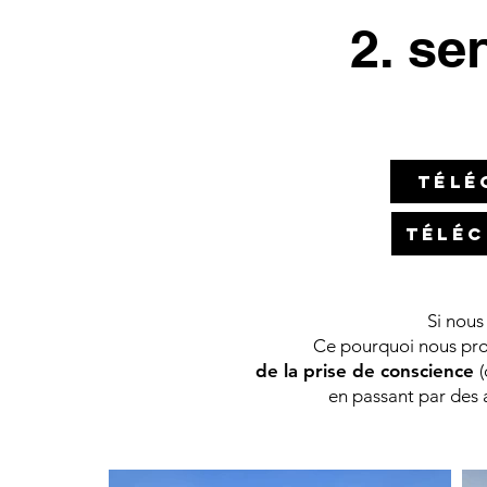
2. se
Télé
Téléc
Si nous
Ce pourquoi nous prop
de la prise de conscience
(
en passant par des a