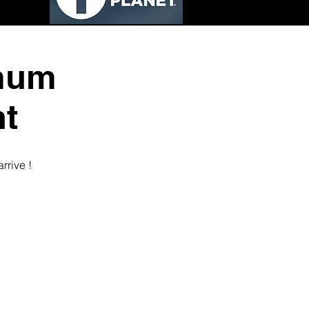
imum
nt
arrive !