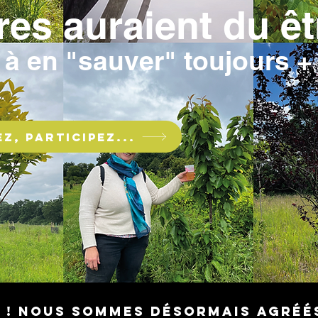
es auraient du êt
à en "sauver" toujours +
z, participez...
 ! Nous sommes désormais agréé