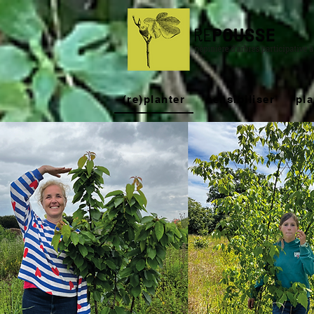
(re)planter
sensibiliser
pl