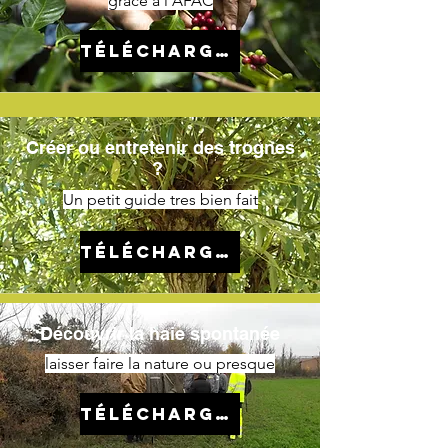
grâce à l'AFAC
Télécharger
Créer ou entretenir des trognes
?
Un petit guide tres bien fait
télécharger
Découvrir la haie spontanée
laisser faire la nature ou presque
Télécharger