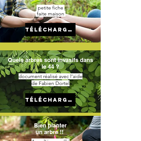
petite fiche
faite maison
télécharger
Quels arbres sont invasifs dans
le 44 ?
document réalisé avec l’aide
de Fabien Dortel
télécharger
Bien planter
un arbre !!