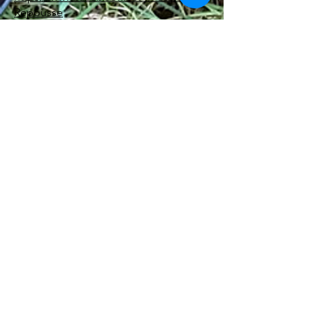
Repousse
Sur insta :
https://www.instagram.com/association
_repousse/
Et Linkedin :
https://www.linkedin.com/company/re
pousse