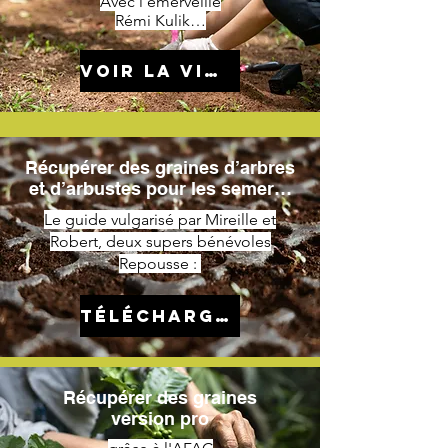
Avec l’émerveillé
Rémi Kulik…
voir la video
Récupérer des graines d’arbres
et d’arbustes pour les semer…
Le guide vulgarisé par Mireille et
Robert, deux supers bénévoles
Repousse :
Télécharger
Récupérer des graines
version pro