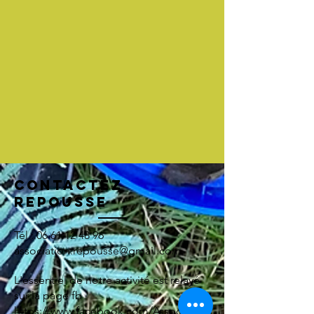
Contactez
Repousse
Tél :
06 61 12 48 96
association.repousse@gmail.com
L'essentiel de notre activité est relayé
sur la page fb
https://www.facebook.com/Association