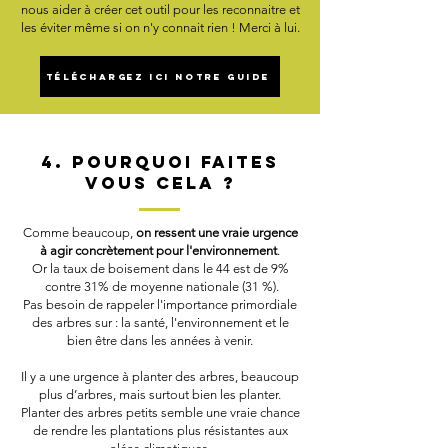
nous aider à créer cet outil pour les reconnaitre et
les éviter même si on n'y connait rien ! Merci à lui.
Téléchargez ici notre guide
4. Pourquoi faites
vous cela ?
Comme beaucoup,
on ressent une vraie urgence
à agir concrètement pour l'environnement
.
Or la taux de boisement dans le 44 est de 9%
contre 31% de moyenne nationale (31 %).
Pas besoin de rappeler l'importance primordiale
des arbres sur : la santé, l'environnement et le
bien être dans les années à venir.
Il y a une urgence à planter des arbres, beaucoup
plus d’arbres, mais surtout bien les planter.
Planter des arbres petits semble une vraie chance
de rendre les plantations plus résistantes aux